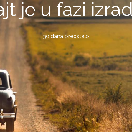
jt je u fazi izra
30 dana preostalo